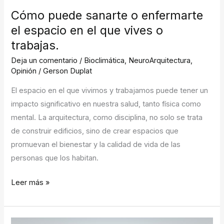
Cómo puede sanarte o enfermarte
Cómo
puede
el espacio en el que vives o
sanarte
trabajas.
o
Deja un comentario
/
Bioclimática
,
NeuroArquitectura
,
enfermarte
Opinión
/
Gerson Duplat
el
El espacio en el que vivimos y trabajamos puede tener un
espacio
impacto significativo en nuestra salud, tanto física como
en
mental. La arquitectura, como disciplina, no solo se trata
el
de construir edificios, sino de crear espacios que
que
promuevan el bienestar y la calidad de vida de las
vives
personas que los habitan.
o
trabajas.
Leer más »
Por