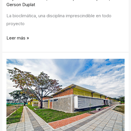
Gerson Duplat
La bioclimática, una disciplina imprescindible en todo
proyecto
Leer más »
Ganador
Premios
Cemex
Colegio
y
CDI
El
Rodeo
Jamundí