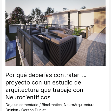
qué
deberías
contratar
tu
proyecto
con
un
estudio
de
arquitectura
que
Por qué deberías contratar tu
trabaje
proyecto con un estudio de
con
arquitectura que trabaje con
Neurocientíficos
Neurocientíficos
Deja un comentario
/
Bioclimática
,
NeuroArquitectura
,
Opinión
/
Gerson Duplat