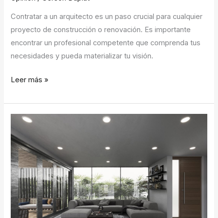
Contratar a un arquitecto es un paso crucial para cualquier
proyecto de construcción o renovación. Es importante
encontrar un profesional competente que comprenda tus
necesidades y pueda materializar tu visión.
Leer más »
Consejos
para
contratar
un
Arquitecto
y
tener
una