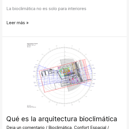
La bioclimática no es solo para interiores
Leer más »
Qué
es
la
arquitectura
bioclimática
Qué es la arquitectura bioclimática
Deja un comentario
/
Bioclimática
,
Confort Espacial
/