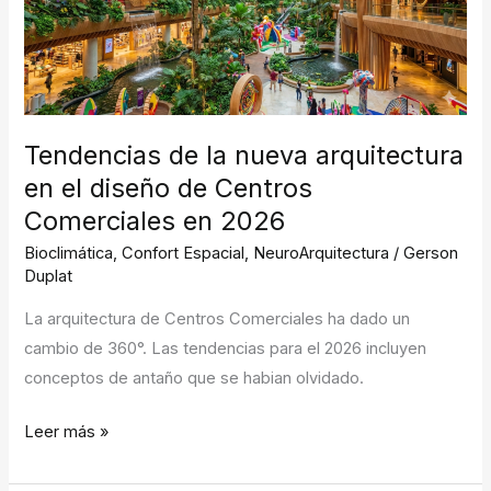
arquitectura
en
el
diseño
de
Tendencias de la nueva arquitectura
Centros
en el diseño de Centros
Comerciales
en
Comerciales en 2026
2026
Bioclimática
,
Confort Espacial
,
NeuroArquitectura
/
Gerson
Duplat
La arquitectura de Centros Comerciales ha dado un
cambio de 360°. Las tendencias para el 2026 incluyen
conceptos de antaño que se habian olvidado.
Leer más »