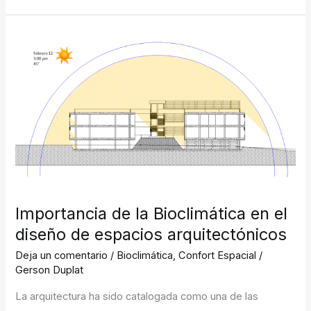
Importancia
de
la
Bioclimática
en
el
diseño
de
espacios
arquitectónicos
Importancia de la Bioclimática en el
diseño de espacios arquitectónicos
Deja un comentario
/
Bioclimática
,
Confort Espacial
/
Gerson Duplat
La arquitectura ha sido catalogada como una de las